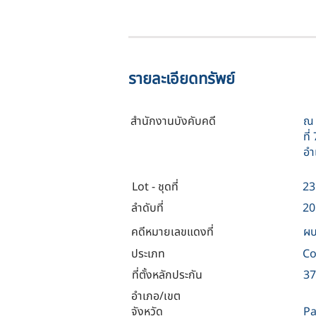
รายละเอียดทรัพย์
สำนักงานบังคับคดี
ณ 
ที
อำ
Lot - ชุดที่
23
ลำดับที่
20
คดีหมายเลขแดงที่
ผบ
ประเภท
C
ที่ตั้งหลักประกัน
37
อำเภอ/เขต
จังหวัด
Pa