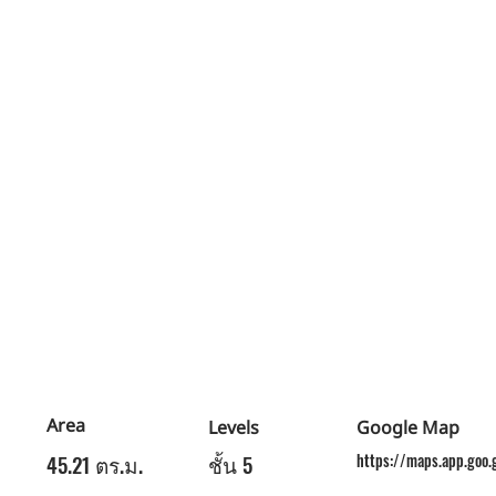
Area
Levels
Google Map
45.21 ตร.ม.
ชั้น 5
https://maps.app.goo