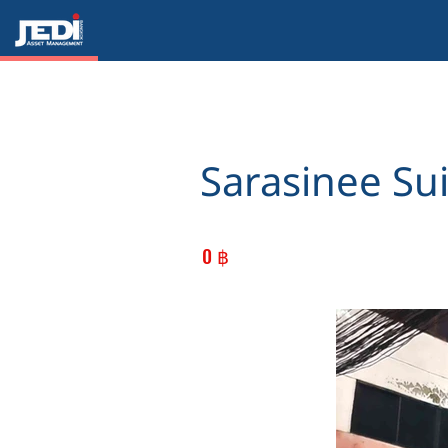
Sarasinee Su
0 ฿