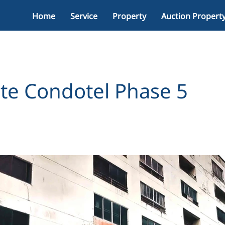
Home
Service
Property
Auction Propert
ite Condotel Phase 5