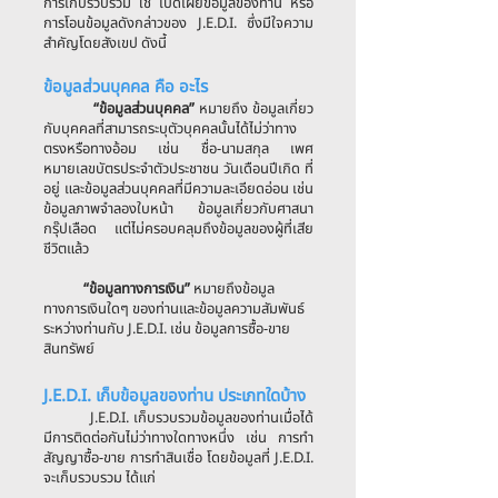
การเก็บรวบรวม ใช้ เปิดเผยข้อมูลของท่าน หรือ
การโอนข้อมูลดังกล่าวของ J.E.D.I. ซึ่งมีใจความ
สำคัญโดยสังเขป ดังนี้
ข้อมูลส่วนบุคคล คือ อะไร​
“ข้อมูลส่วนบุคคล”
หมายถึง ข้อมูลเกี่ยว
กับบุคคลที่สามารถระบุตัวบุคคลนั้นได้ไม่ว่าทาง
ตรงหรือทางอ้อม เช่น ชื่อ-นามสกุล เพศ
หมายเลขบัตรประจำตัวประชาชน วันเดือนปีเกิด ที่
อยู่ และข้อมูลส่วนบุคคลที่มีความละเอียดอ่อน เช่น
ข้อมูลภาพจำลองใบหน้า ข้อมูลเกี่ยวกับศาสนา
กรุ๊ปเลือด แต่ไม่ครอบคลุมถึงข้อมูลของผู้ที่เสีย
ชีวิตแล้ว
“ข้อมูลทางการเงิน”
หมายถึงข้อมูล
ทางการเงินใดๆ ของท่านและข้อมูลความสัมพันธ์
ระหว่างท่านกับ J.E.D.I. เช่น ข้อมูลการซื้อ-ขาย
สินทรัพย์
J.E.D.I. เก็บข้อมูลของท่าน ประเภทใดบ้าง
J.E.D.I. เก็บรวบรวมข้อมูลของท่านเมื่อได้
มีการติดต่อกันไม่ว่าทางใดทางหนึ่ง เช่น การทำ
สัญญาซื้อ-ขาย การทำสินเชื่อ โดยข้อมูลที่ J.E.D.I.
จะเก็บรวบรวม ได้แก่