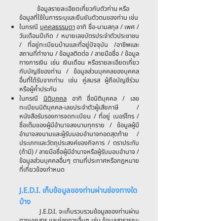
ข้อมูลรายละเอียดเกี่ยวกับตัวท่าน หรือ
ข้อมูลที่ใช้ในการระบุและยืนยันตัวตนของท่าน เช่น
ในกรณี
บุคคลธรรมดา
อาทิ ชื่อ-นามสกุล / เพศ /
วันเดือนปีเกิด / หมายเลขบัตรประจำตัวประชาชน
/ ที่อยู่ทะเบียนบ้านและที่อยู่ปัจจุบัน /อาชีพและ
สถานที่ทำงาน / ข้อมูลติดต่อ / ลายมือชื่อ / ข้อมูล
ทางการเงิน เช่น เงินเดือน หรือรายละเอียดเกี่ยว
กับบัญชีของท่าน / ข้อมูลส่วนบุคคลของบุคคล
อื่นที่ได้รับจากท่าน เช่น คู่สมรส ผู้ถือบัญชีร่วม
หรือผู้ค้ำประกัน
ในกรณี
นิติบุคคล
อาทิ ชื่อนิติบุคคล / เลข
ทะเบียนนิติบุคคล-เลขประจำตัวผู้เสียภาษี /
หนังสือรับรองการจดทะเบียน / ที่อยู่ เบอร์โทร /
ชื่อเต็มของผู้มีอำนาจลงนามทุกราย / ข้อมูลผู้มี
อำนาจลงนามและผู้รับมอบอำนาจทอดสุดท้าย /
ประเภทและวัตถุประสงค์ของกิจการ / ตราประทับ
(ถ้ามี) / ลายมือชื่อผู้มีอำนาจหรือผู้รับมอบอำนาจ /
ข้อมูลส่วนบุคคลอื่นๆ ตามที่ประกาศหรือกฎหมาย
ที่เกี่ยวข้องกำหนด
J.E.D.I. เก็บข้อมูลของท่านผ่านช่องทางใด
บ้าง
J.E.D.I. จะเก็บรวบรวมข้อมูลของท่านผ่าน
ทางเอกสาร และช่องทางอื่นๆ เช่น ข้อมูลสาธารณะ